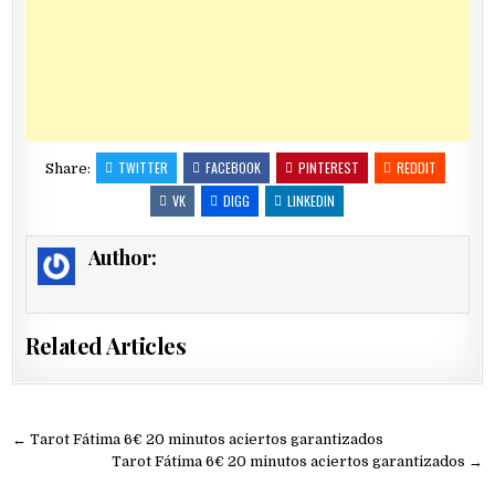
TWITTER
FACEBOOK
PINTEREST
REDDIT
Share:
VK
DIGG
LINKEDIN
Author:
Related Articles
Navegación
← Tarot Fátima 6€ 20 minutos aciertos garantizados
de
Tarot Fátima 6€ 20 minutos aciertos garantizados →