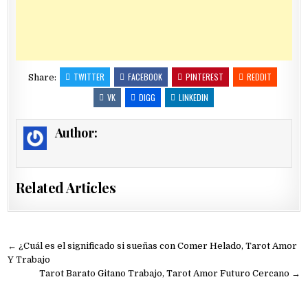
TWITTER
FACEBOOK
PINTEREST
REDDIT
Share:
VK
DIGG
LINKEDIN
Author:
Related Articles
Navegación
← ¿Cuál es el significado si sueñas con Comer Helado, Tarot Amor
de
Y Trabajo
Tarot Barato Gitano Trabajo, Tarot Amor Futuro Cercano →
entradas