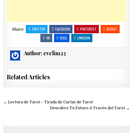
TWITTER
FACEBOOK
PINTEREST
REDDIT
Share:
VK
DIGG
LINKEDIN
Author:
evelin123
Related Articles
Navegación
← Lectura de Tarot – Tirada de Cartas de Tarot
de
Descubre Tu Futuro A Través del Tarot →
entradas