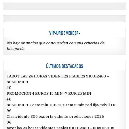
VIP-URGE VENDER-
No hay Anuncios que concuerden con sus criterios de
búsqueda.
ÚLTIMOS DESTACADOS
TAROT LAS 24 HORAS VIDENTES FIABLES 910312450 –
806002109
4€
PROMOCIÓN 4 EUROS 15 MIN -7 EUR 25 MIN
4€
806002109. Coste min. 0,42/0,79 cm € min red fija/móvil.+18
9€
Clarividente 806 experta vidente predicciones 2026
9€
tarot las 24 horas videntes reales 910312450 – 806002109,