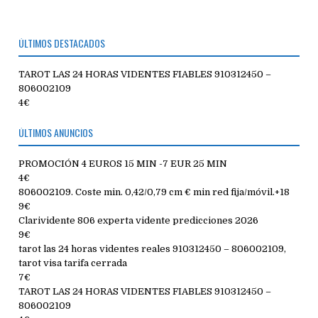
ÚLTIMOS DESTACADOS
TAROT LAS 24 HORAS VIDENTES FIABLES 910312450 –
806002109
4€
ÚLTIMOS ANUNCIOS
PROMOCIÓN 4 EUROS 15 MIN -7 EUR 25 MIN
4€
806002109. Coste min. 0,42/0,79 cm € min red fija/móvil.+18
9€
Clarividente 806 experta vidente predicciones 2026
9€
tarot las 24 horas videntes reales 910312450 – 806002109,
tarot visa tarifa cerrada
7€
TAROT LAS 24 HORAS VIDENTES FIABLES 910312450 –
806002109