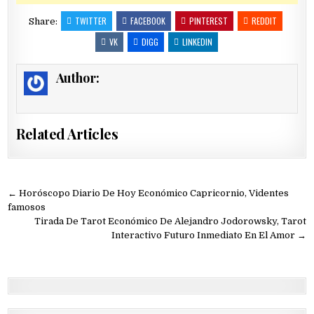
TWITTER
FACEBOOK
PINTEREST
REDDIT
Share:
VK
DIGG
LINKEDIN
Author:
Related Articles
Navegación
← Horóscopo Diario De Hoy Económico Capricornio, Videntes
de
famosos
Tirada De Tarot Económico De Alejandro Jodorowsky, Tarot
entradas
Interactivo Futuro Inmediato En El Amor →