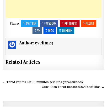
TWITTER
FACEBOOK
PINTEREST
REDDIT
Share:
VK
DIGG
LINKEDIN
Author:
evelin123
Related Articles
Navegación
← Tarot Fátima 6€ 20 minutos aciertos garantizados
de
Consultas Tarot Barato 806/Tarotistas →
entradas