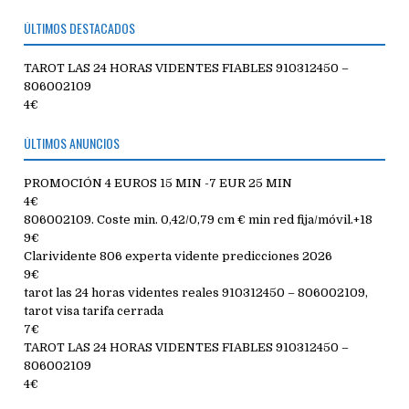
ÚLTIMOS DESTACADOS
TAROT LAS 24 HORAS VIDENTES FIABLES 910312450 –
806002109
4€
ÚLTIMOS ANUNCIOS
PROMOCIÓN 4 EUROS 15 MIN -7 EUR 25 MIN
4€
806002109. Coste min. 0,42/0,79 cm € min red fija/móvil.+18
9€
Clarividente 806 experta vidente predicciones 2026
9€
tarot las 24 horas videntes reales 910312450 – 806002109,
tarot visa tarifa cerrada
7€
TAROT LAS 24 HORAS VIDENTES FIABLES 910312450 –
806002109
4€