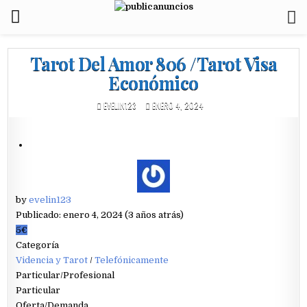
Tarot Del Amor 806 /Tarot Visa
Económico
EVELIN123
ENERO 4, 2024
by
evelin123
Publicado: enero 4, 2024 (3 años atrás)
5€
Categoría
Videncia y Tarot
/
Telefónicamente
Particular/Profesional
Particular
Oferta/Demanda