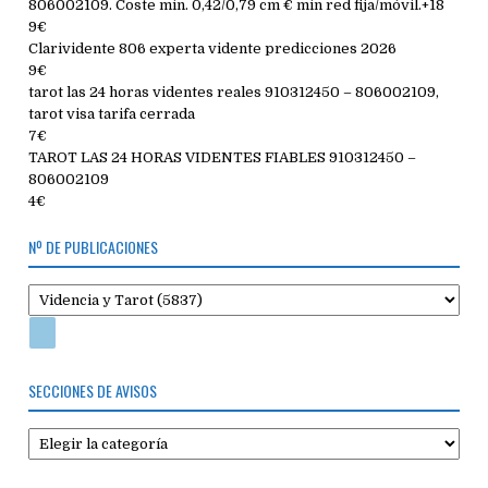
806002109. Coste min. 0,42/0,79 cm € min red fija/móvil.+18
9€
Clarividente 806 experta vidente predicciones 2026
9€
tarot las 24 horas videntes reales 910312450 – 806002109,
tarot visa tarifa cerrada
7€
TAROT LAS 24 HORAS VIDENTES FIABLES 910312450 –
806002109
4€
Nº DE PUBLICACIONES
SECCIONES DE AVISOS
Secciones
de
avisos