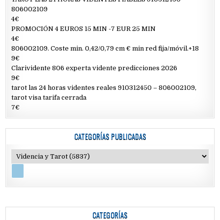
806002109
4€
PROMOCIÓN 4 EUROS 15 MIN -7 EUR 25 MIN
4€
806002109. Coste min. 0,42/0,79 cm € min red fija/móvil.+18
9€
Clarividente 806 experta vidente predicciones 2026
9€
tarot las 24 horas videntes reales 910312450 – 806002109,
tarot visa tarifa cerrada
7€
CATEGORÍAS PUBLICADAS
CATEGORÍAS