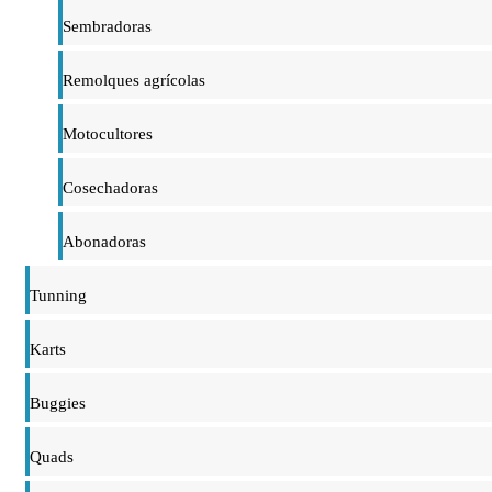
Sembradoras
Remolques agrícolas
Motocultores
Cosechadoras
Abonadoras
Tunning
Karts
Buggies
Quads