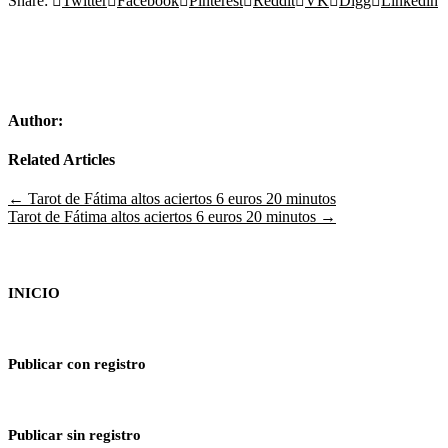
Share:
Twitter
Facebook
Pinterest
Reddit
VK
Digg
Linkedin
Author:
Related Articles
Navegación
← Tarot de Fátima altos aciertos 6 euros 20 minutos
Tarot de Fátima altos aciertos 6 euros 20 minutos →
de
entradas
INICIO
Publicar con registro
Publicar sin registro