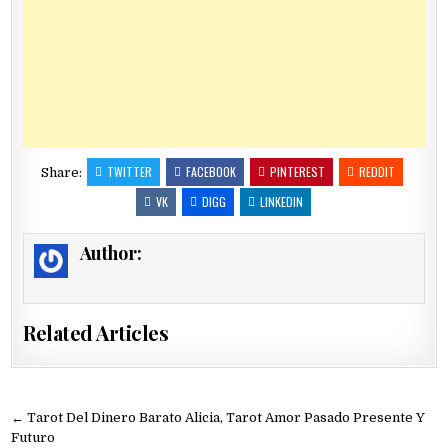
TWITTER
FACEBOOK
PINTEREST
REDDIT
Share:
VK
DIGG
LINKEDIN
Author:
Related Articles
Navegación
← Tarot Del Dinero Barato Alicia, Tarot Amor Pasado Presente Y
Futuro