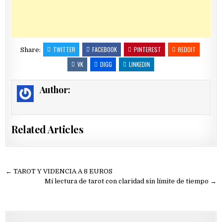
TWITTER
FACEBOOK
PINTEREST
REDDIT
Share:
VK
DIGG
LINKEDIN
Author:
Related Articles
Navegación
← TAROT Y VIDENCIA A 8 EUROS
de
Mí lectura de tarot con claridad sin límite de tiempo →
entradas