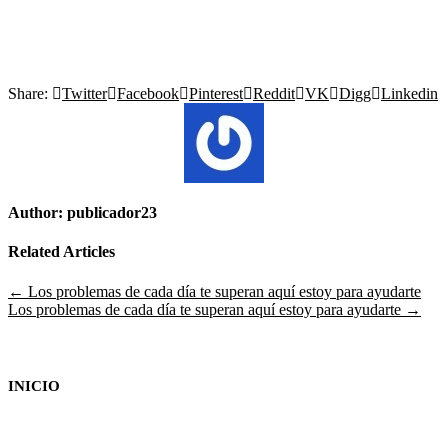
Share:
Twitter
Facebook
Pinterest
Reddit
VK
Digg
Linkedin
Author:
publicador23
Related Articles
Navegación
← Los problemas de cada día te superan aquí estoy para ayudarte
Los problemas de cada día te superan aquí estoy para ayudarte →
de
entradas
INICIO