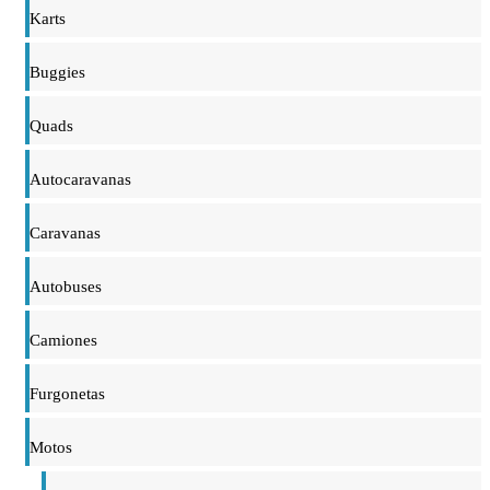
Karts
Buggies
Quads
Autocaravanas
Caravanas
Autobuses
Camiones
Furgonetas
Motos