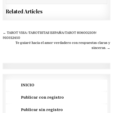
Related Articles
Navegación
← TAROT VISA /TAROTISTAS ESPAÑA/TAROT 806002109/
de
910312450
Te guiaré hacia el amor verdadero con respuestas claras y
entradas
sinceras. →
INICIO
Publicar con registro
Publicar sin registro