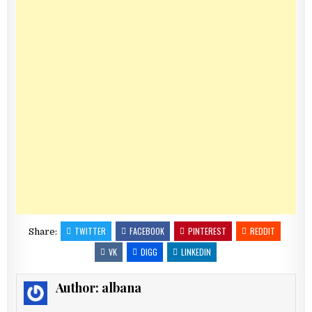
TWITTER
FACEBOOK
PINTEREST
REDDIT
Share:
VK
DIGG
LINKEDIN
Author:
albana