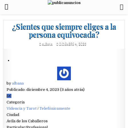
¿Sientes que siempre eliges a la
persona equivocada?
ALBANA
DICIEMBRE 4, 2023
by
albana
Publicado: diciembre 4, 2023 (3 años atrás)
5€
Categoría
Videncia y Tarot
/
Telefónicamente
Ciudad
Ávila de los Caballeros
Particular/Profesional