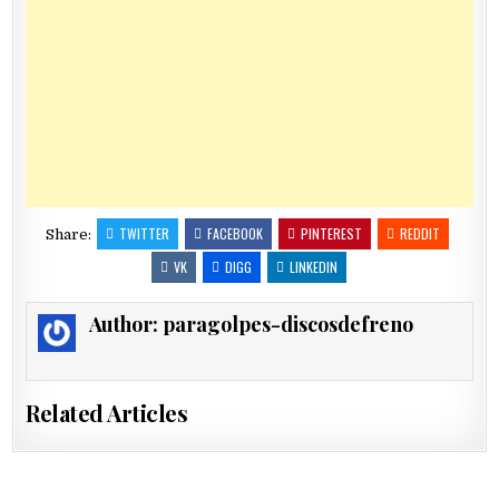
TWITTER
FACEBOOK
PINTEREST
REDDIT
Share:
VK
DIGG
LINKEDIN
Author:
paragolpes-discosdefreno
Related Articles