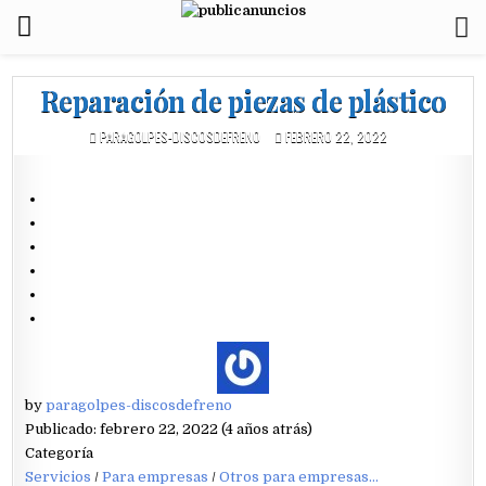
Reparación de piezas de plástico
PARAGOLPES-DISCOSDEFRENO
FEBRERO 22, 2022
by
paragolpes-discosdefreno
Publicado: febrero 22, 2022 (4 años atrás)
Categoría
Servicios
/
Para empresas
/
Otros para empresas...