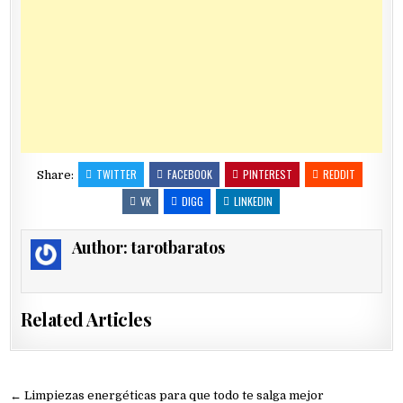
TWITTER
FACEBOOK
PINTEREST
REDDIT
Share:
VK
DIGG
LINKEDIN
Author:
tarotbaratos
Related Articles
Navegación
← Limpiezas energéticas para que todo te salga mejor