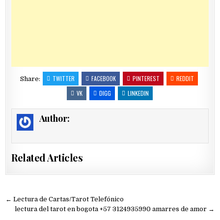
TWITTER
FACEBOOK
PINTEREST
REDDIT
Share:
VK
DIGG
LINKEDIN
Author:
Related Articles
Navegación
← Lectura de Cartas/Tarot Telefónico
de
lectura del tarot en bogota +57 3124935990 amarres de amor →