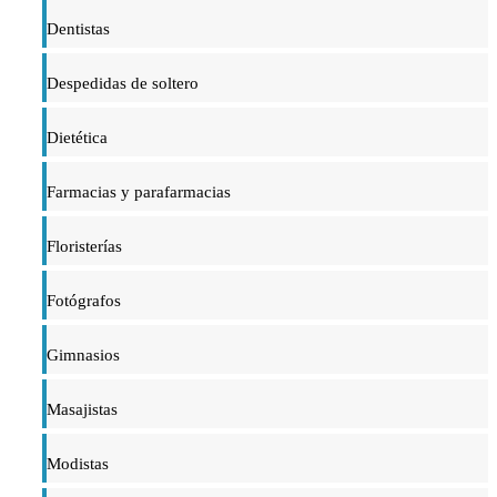
Dentistas
Despedidas de soltero
Dietética
Farmacias y parafarmacias
Floristerías
Fotógrafos
Gimnasios
Masajistas
Modistas