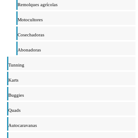
Remolques agrícolas
Motocultores
Cosechadoras
Abonadoras
Tunning
Karts
Buggies
Quads
Autocaravanas