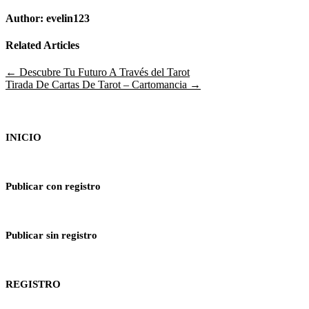
Author:
evelin123
Related Articles
Navegación
← Descubre Tu Futuro A Través del Tarot
Tirada De Cartas De Tarot – Cartomancia →
de
entradas
INICIO
Publicar con registro
Publicar sin registro
REGISTRO