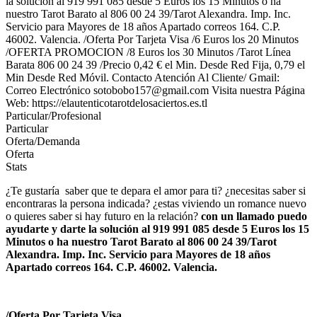
la solución al 919 991 085 desde 5 Euros los 15 Minutos o ha
nuestro Tarot Barato al 806 00 24 39/Tarot Alexandra. Imp. Inc.
Servicio para Mayores de 18 años Apartado correos 164. C.P.
46002. Valencia. /Oferta Por Tarjeta Visa /6 Euros los 20 Minutos
/OFERTA PROMOCION /8 Euros los 30 Minutos /Tarot Línea
Barata 806 00 24 39 /Precio 0,42 € el Min. Desde Red Fija, 0,79 el
Min Desde Red Móvil. Contacto Atención Al Cliente/ Gmail:
Correo Electrónico sotobobo157@gmail.com Visita nuestra Página
Web: https://elautenticotarotdelosaciertos.es.tl
Particular/Profesional
Particular
Oferta/Demanda
Oferta
Stats
¿Te gustaría saber que te depara el amor para ti? ¿necesitas saber si
encontraras la persona indicada? ¿estas viviendo un romance nuevo
o quieres saber si hay futuro en la relación?
con un llamado puedo
ayudarte y darte la solución al 919 991 085 desde 5 Euros los 15
Minutos o ha nuestro Tarot Barato al 806 00 24 39/Tarot
Alexandra. Imp. Inc. Servicio para Mayores de 18 años
Apartado correos 164. C.P. 46002. Valencia.
/Oferta Por Tarjeta Visa