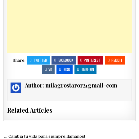
TWITTER
FACEBOOK
PINTEREST
REDDIT
Share:
VK
DIGG
LINKEDIN
Author:
milagrostaror21gmail-com
Related Articles
Navegación
← Cambia tu vida para siempre,llamanos!