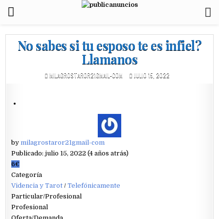
No sabes si tu esposo te es infiel?
Llamanos
MILAGROSTAROR21GMAIL-COM
JULIO 15, 2022
by
milagrostaror21gmail-com
Publicado: julio 15, 2022 (4 años atrás)
6€
Categoría
Videncia y Tarot
/
Telefónicamente
Particular/Profesional
Profesional
Oferta/Demanda