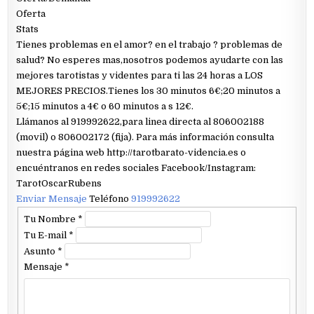
Oferta
Stats
Tienes problemas en el amor? en el trabajo ? problemas de
salud? No esperes mas,nosotros podemos ayudarte con las
mejores tarotistas y videntes para ti las 24 horas a LOS
MEJORES PRECIOS.Tienes los 30 minutos 6€;20 minutos a
5€;15 minutos a 4€ o 60 minutos a s 12€.
Llámanos al 919992622,para linea directa al 806002188
(movil) o 806002172 (fija). Para más información consulta
nuestra página web http://tarotbarato-videncia.es o
encuéntranos en redes sociales Facebook/Instagram:
TarotOscarRubens
Enviar Mensaje
Teléfono
919992622
Tu Nombre
*
Tu E-mail
*
Asunto
*
Mensaje
*