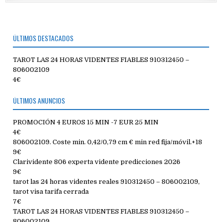
ÚLTIMOS DESTACADOS
TAROT LAS 24 HORAS VIDENTES FIABLES 910312450 –
806002109
4€
ÚLTIMOS ANUNCIOS
PROMOCIÓN 4 EUROS 15 MIN -7 EUR 25 MIN
4€
806002109. Coste min. 0,42/0,79 cm € min red fija/móvil.+18
9€
Clarividente 806 experta vidente predicciones 2026
9€
tarot las 24 horas videntes reales 910312450 – 806002109,
tarot visa tarifa cerrada
7€
TAROT LAS 24 HORAS VIDENTES FIABLES 910312450 –
806002109