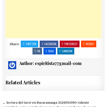
TWITTER
FACEBOOK
PINTEREST
REDDIT
Share:
VK
DIGG
LINKEDIN
Author:
espiritista77gmail-com
Related Articles
Navegación
← lectura del tarot en Bucaramanga 3124935990 vidente