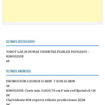
ÚLTIMOS DESTACADOS
TAROT LAS 24 HORAS VIDENTES FIABLES 910312450 –
806002109
4€
ÚLTIMOS ANUNCIOS
PROMOCIÓN 4 EUROS 15 MIN -7 EUR 25 MIN
4€
806002109. Coste min. 0,42/0,79 cm € min red fija/móvil.+18
9€
Clarividente 806 experta vidente predicciones 2026
9€