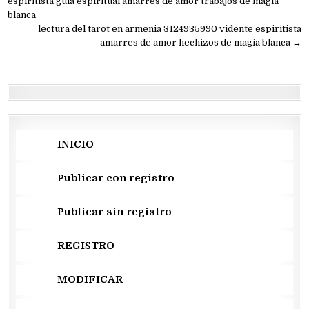
de
espiritista guía espiritual amarres de amor trabajos de magia
blanca
entradas
lectura del tarot en armenia 3124935990 vidente espiritista
amarres de amor hechizos de magia blanca →
INICIO
Publicar con registro
Publicar sin registro
REGISTRO
MODIFICAR