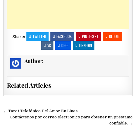
TWITTER
FACEBOOK
PINTEREST
REDDIT
Share:
VK
DIGG
LINKEDIN
Author:
Related Articles
Navegación
← Tarot Telefónico Del Amor En Linea
de
Contáctenos por correo electrónico para obtener un préstamo
confiable. →
entradas