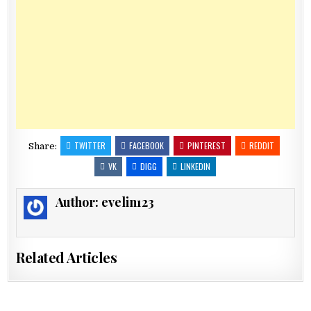
TWITTER
FACEBOOK
PINTEREST
REDDIT
Share:
VK
DIGG
LINKEDIN
Author:
evelin123
Related Articles