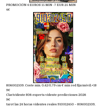
PROMOCIÓN 4 EUROS 15 MIN -7 EUR 25 MIN
4€
806002109. Coste min. 0,42/0,79 cm € min red fija/móvil.+18
9€
Clarividente 806 experta vidente predicciones 2026
9€
tarot las 24 horas videntes reales 910312450 – 806002109,