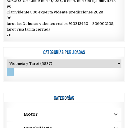
806002109. Coste min. 0,42/0,79 cm € min red fija/móvil.+18
9€
Clarividente 806 experta vidente predicciones 2026
9€
tarot las 24 horas videntes reales 910312450 – 806002109,
tarot visa tarifa cerrada
7€
CATEGORÍAS PUBLICADAS
CATEGORÍAS
Motor