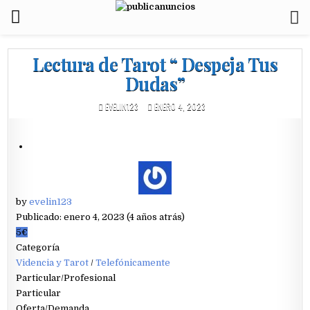
Lectura de Tarot “ Despeja Tus
Dudas”
EVELIN123
ENERO 4, 2023
by
evelin123
Publicado: enero 4, 2023 (4 años atrás)
5€
Categoría
Videncia y Tarot
/
Telefónicamente
Particular/Profesional
Particular
Oferta/Demanda