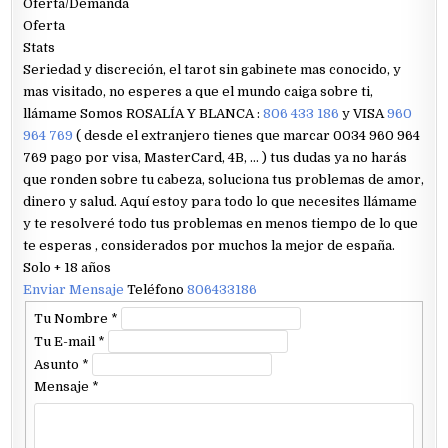
Oferta/Demanda
Oferta
Stats
Seriedad y discreción, el tarot sin gabinete mas conocido, y
mas visitado, no esperes a que el mundo caiga sobre ti,
llámame Somos ROSALÍA Y BLANCA :
806 433 186
y VISA
960
964 769
( desde el extranjero tienes que marcar 0034 960 964
769 pago por visa, MasterCard, 4B, … ) tus dudas ya no harás
que ronden sobre tu cabeza, soluciona tus problemas de amor,
dinero y salud. Aquí estoy para todo lo que necesites llámame
y te resolveré todo tus problemas en menos tiempo de lo que
te esperas , considerados por muchos la mejor de españa.
Solo + 18 años
Enviar Mensaje
Teléfono
806433186
Tu Nombre
*
Tu E-mail
*
Asunto
*
Mensaje
*