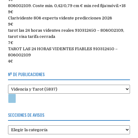
806002109. Coste min. 0,42/0,79 cm € min red fija/móvil.+18
9€
Clarividente 806 experta vidente predicciones 2026
9€
tarot las 24 horas videntes reales 910312450 – 806002109,
tarot visa tarifa cerrada
7€
TAROT LAS 24 HORAS VIDENTES FIABLES 910312450 –
806002109
4€
Nº DE PUBLICACIONES
SECCIONES DE AVISOS
Secciones
de