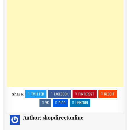
TWITTER
FACEBOOK
PINTEREST
REDDIT
Share:
VK
DIGG
LINKEDIN
Author:
shopdirectonline