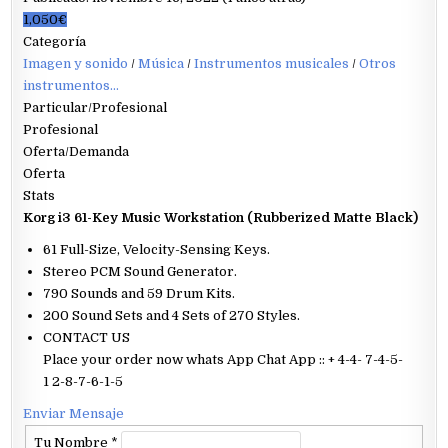
1,050€
Categoría
Imagen y sonido
/
Música
/
Instrumentos musicales
/
Otros
instrumentos...
Particular/Profesional
Profesional
Oferta/Demanda
Oferta
Stats
Korg i3 61-Key Music Workstation (Rubberized Matte Black)
61 Full-Size, Velocity-Sensing Keys.
Stereo PCM Sound Generator.
790 Sounds and 59 Drum Kits.
200 Sound Sets and 4 Sets of 270 Styles.
CONTACT US
Place your order now whats App Chat App :: + 4-4- 7-4-5-
1 2-8-7-6-1-5
Enviar Mensaje
Tu Nombre
*