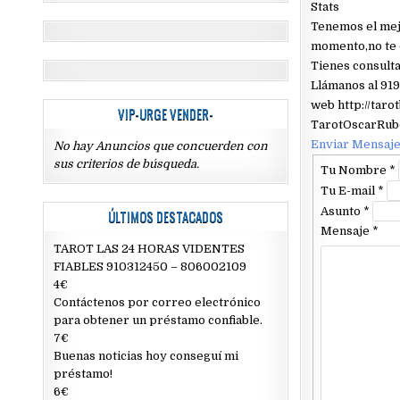
Stats
Tenemos el mejo
momento,no te 
Tienes consulta
Llámanos al 919
web http://taro
VIP-URGE VENDER-
TarotOscarRub
Enviar Mensaj
No hay Anuncios que concuerden con
sus criterios de búsqueda.
Tu Nombre
*
Tu E-mail
*
Asunto
*
ÚLTIMOS DESTACADOS
Mensaje
*
TAROT LAS 24 HORAS VIDENTES
FIABLES 910312450 – 806002109
4€
Contáctenos por correo electrónico
para obtener un préstamo confiable.
7€
Buenas noticias hoy conseguí mi
préstamo!
6€