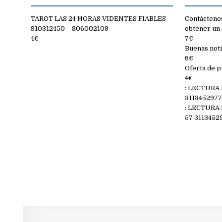
TAROT LAS 24 HORAS VIDENTES FIABLES
Contáctenos
910312450 – 806002109
obtener un 
4€
7€
Buenas noti
6€
Oferta de p
4€
: LECTURA
311345297
: LECTURA
57 3113452