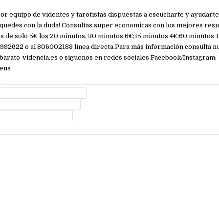
r equipo de videntes y tarotistas dispuestas a escucharte y ayudarte
quedes con la duda! Consultas super economicas con los mejores resu
s de solo 5€ los 20 minutos. 30 minutos 6€;15 minutos 4€;60 minutos 1
992622 o al 806002188 línea directa.Para más información consulta n
tbarato-videncia.es o siguenos en redes sociales Facebook/Instagram:
ens
e