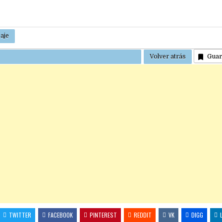
Gua
TWITTER
FACEBOOK
PINTEREST
REDDIT
VK
DIGG