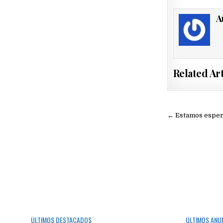
A
Related Art
Navegac
← Estamos espera
de
entradas
ÚLTIMOS DESTACADOS
ÚLTIMOS ANU