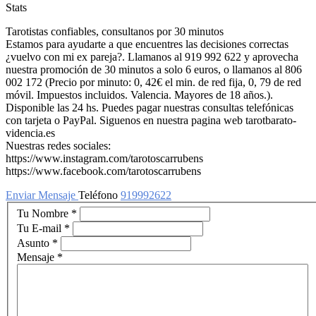
Stats
Tarotistas confiables, consultanos por 30 minutos
Estamos para ayudarte a que encuentres las decisiones correctas
¿vuelvo con mi ex pareja?. Llamanos al 919 992 622 y aprovecha
nuestra promoción de 30 minutos a solo 6 euros, o llamanos al 806
002 172 (Precio por minuto: 0, 42€ el min. de red fija, 0, 79 de red
móvil. Impuestos incluidos. Valencia. Mayores de 18 años.).
Disponible las 24 hs. Puedes pagar nuestras consultas telefónicas
con tarjeta o PayPal. Siguenos en nuestra pagina web tarotbarato-
videncia.es
Nuestras redes sociales:
https://www.instagram.com/tarotoscarrubens
https://www.facebook.com/tarotoscarrubens
Enviar Mensaje
Teléfono
919992622
Tu Nombre
*
Tu E-mail
*
Asunto
*
Mensaje
*