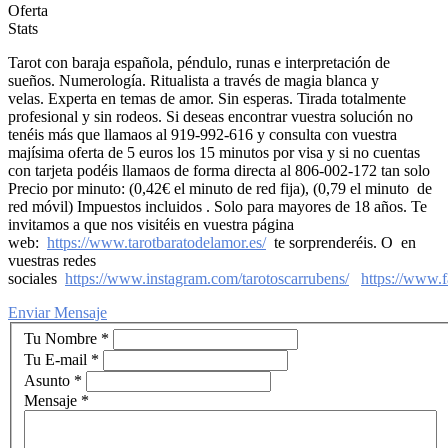
Oferta
Stats
Tarot con baraja española, péndulo, runas e interpretación de
sueños. Numerología. Ritualista a través de magia blanca y
velas. Experta en temas de amor. Sin esperas. Tirada totalmente
profesional y sin rodeos. Si deseas encontrar vuestra solución no
tenéis más que llamaos al 919-992-616 y consulta con vuestra
majísima oferta de 5 euros los 15 minutos por visa y si no cuentas
con tarjeta podéis llamaos de forma directa al 806-002-172 tan solo
Precio por minuto: (0,42€ el minuto de red fija), (0,79 el minuto de
red móvil) Impuestos incluidos . Solo para mayores de 18 años. Te
invitamos a que nos visitéis en vuestra página
web:
https://www.tarotbaratodelamor.es/
te sorprenderéis. O en
vuestras redes
sociales
https://www.instagram.com/tarotoscarrubens/
https://www.
Enviar Mensaje
Tu Nombre
*
Tu E-mail
*
Asunto
*
Mensaje
*