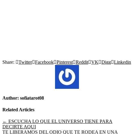
Share:
Twitter
Facebook
Pinterest
Reddit
VK
Digg
Linkedin
Author:
sofiatarot08
Related Articles
Navegación
← ESCUCHA LO QUE EL UNIVERSO TIENE PARA
DECIRTE AQUI
de
TE LIBERAMOS DEL ODIO QUE TE RODEA EN UNA