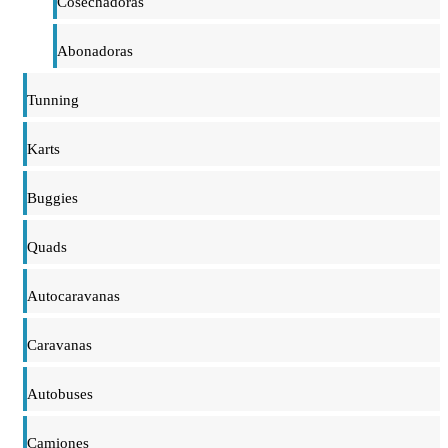
Cosechadoras
Abonadoras
Tunning
Karts
Buggies
Quads
Autocaravanas
Caravanas
Autobuses
Camiones