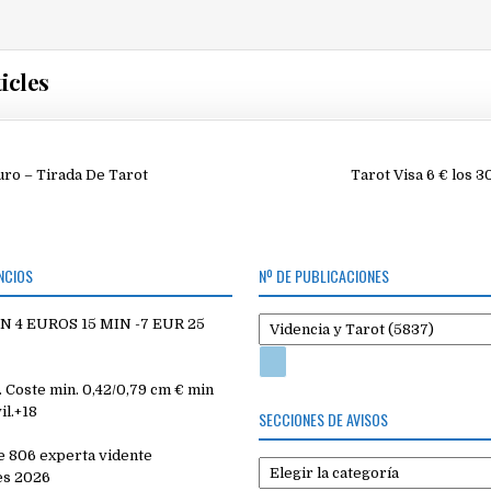
icles
ión
ro – Tirada De Tarot
Tarot Visa 6 € los 
NCIOS
Nº DE PUBLICACIONES
 4 EUROS 15 MIN -7 EUR 25
Coste min. 0,42/0,79 cm € min
il.+18
SECCIONES DE AVISOS
e 806 experta vidente
Secciones
es 2026
de