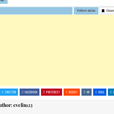
Gua
TWITTER
FACEBOOK
PINTEREST
REDDIT
VK
DIGG
uthor:
evelin123