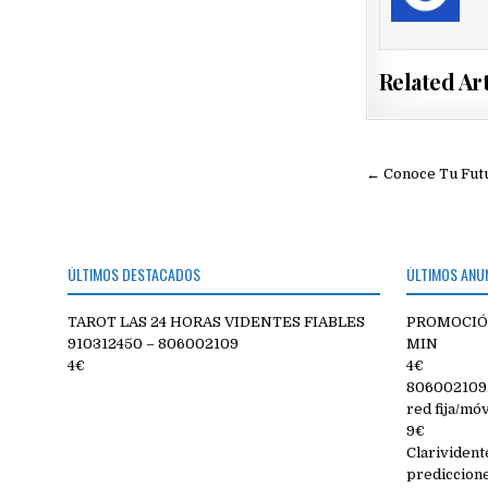
Related Art
Navegac
← Conoce Tu Futu
de
entradas
ÚLTIMOS DESTACADOS
ÚLTIMOS ANU
TAROT LAS 24 HORAS VIDENTES FIABLES
PROMOCIÓN
910312450 – 806002109
MIN
4€
4€
806002109. 
red fija/móv
9€
Clarivident
prediccion