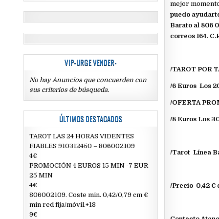
mejor momento? 
puedo ayudarte 
Barato al 806 0
correos 164. C.
VIP-URGE VENDER-
/TAROT POR T
No hay Anuncios que concuerden con
/6 Euros Los 2
sus criterios de búsqueda.
/OFERTA PR
ÚLTIMOS DESTACADOS
/8 Euros Los 3
TAROT LAS 24 HORAS VIDENTES
FIABLES 910312450 – 806002109
/Tarot Línea B
4€
PROMOCIÓN 4 EUROS 15 MIN -7 EUR
25 MIN
4€
/Precio 0,42 € 
806002109. Coste min. 0,42/0,79 cm €
min red fija/móvil.+18
9€
Contacto Atenc