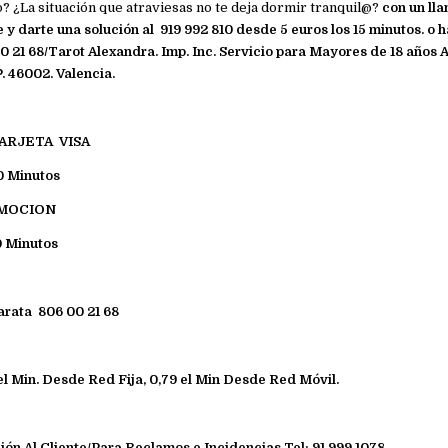
¿La situación que atraviesas no te deja dormir tranquil@?
con un lla
y darte una solución al 919 992 810 desde 5 euros los 15 minutos. o 
0 21 68/Tarot Alexandra. Imp. Inc. Servicio para Mayores de 18 años 
P. 46002. Valencia.
ARJETA VISA
0 Minutos
OMOCION
0 Minutos
arata 806 00 21 68
el Min. Desde Red Fija, 0,79 el Min Desde Red Móvil.
ión Al Cliente/Para Reclamos e Incidencias
Tel: 91 999 1078