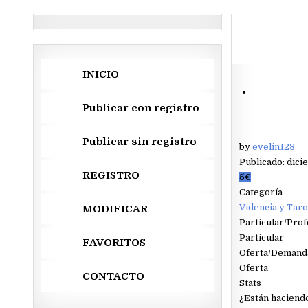
INICIO
Publicar con registro
Publicar sin registro
by
evelin123
Publicado: dici
REGISTRO
5€
Categoría
Videncia y Taro
MODIFICAR
Particular/Prof
Particular
FAVORITOS
Oferta/Demand
Oferta
CONTACTO
Stats
¿Están haciendo