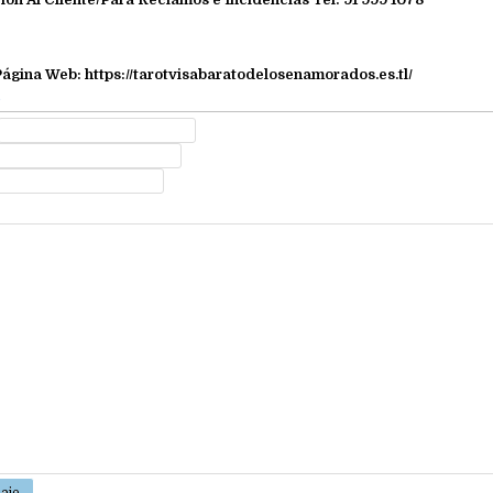
 Página Web:
https://tarotvisabaratodelosenamorados.es.tl/
e