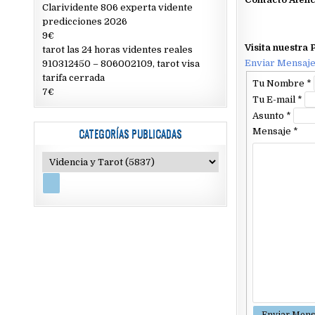
Clarividente 806 experta vidente
predicciones 2026
9€
Visita nuestra
tarot las 24 horas videntes reales
Enviar Mensaj
910312450 – 806002109, tarot visa
tarifa cerrada
Tu Nombre
*
7€
Tu E-mail
*
Asunto
*
CATEGORÍAS PUBLICADAS
Mensaje
*