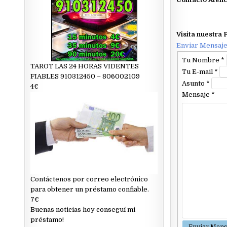
Visita nuestra
Enviar Mensaj
Tu Nombre
*
TAROT LAS 24 HORAS VIDENTES
Tu E-mail
*
FIABLES 910312450 – 806002109
Asunto
*
4€
Mensaje
*
Contáctenos por correo electrónico
para obtener un préstamo confiable.
7€
Buenas noticias hoy conseguí mi
préstamo!