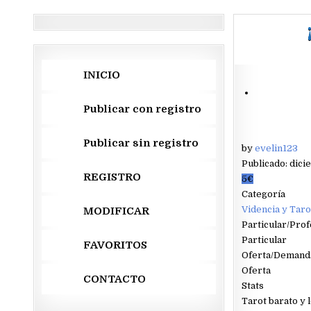
INICIO
Publicar con registro
Publicar sin registro
by
evelin123
Publicado: dici
REGISTRO
5€
Categoría
Videncia y Taro
MODIFICAR
Particular/Prof
Particular
FAVORITOS
Oferta/Demand
Oferta
CONTACTO
Stats
Tarot barato y 