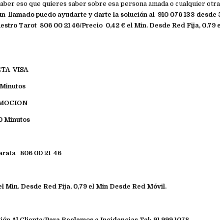
saber eso que quieres saber sobre esa persona amada o cualquier otra
n llamado puedo ayudarte y darte la solución al
910 076 133 desde 5
estro Tarot 806 00 21 46/Precio 0,42 € el Min. Desde Red Fija, 0,79
TA VISA
 Minutos
OMOCION
0 Minutos
arata 806 00 21 46
el Min. Desde Red Fija, 0,79 el Min Desde Red Móvil.
ión Al Cliente/Para Reclamos e Incidencias
Tel: 91 999 1078