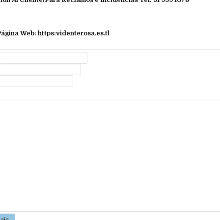
 Página Web:
https:videnterosa.es.tl
e