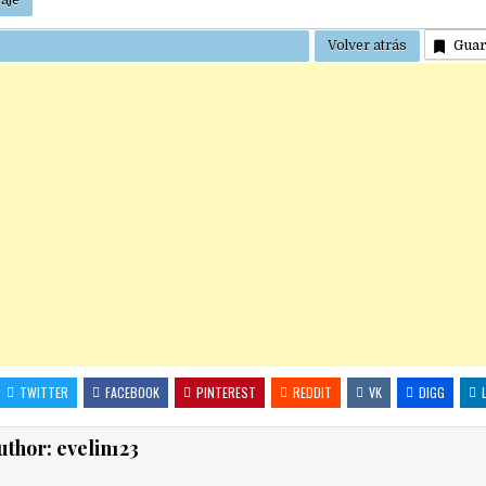
Gua
TWITTER
FACEBOOK
PINTEREST
REDDIT
VK
DIGG
uthor:
evelin123