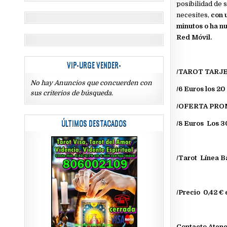
posibilidad de 
necesites,
con u
minutos o ha nu
Red Móvil.
VIP-URGE VENDER-
/TAROT TARJE
No hay Anuncios que concuerden con
/6 Euros los 20
sus criterios de búsqueda.
/OFERTA PR
ÚLTIMOS DESTACADOS
/8 Euros Los 3
/Tarot Línea B
/Precio 0,42 € 
Contacto Atenc