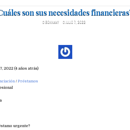
Cuáles son sus necesidades financieras
BONNAMY
JULIO 7, 2022
 7, 2022 (4 años atrás)
nciación
/
Préstamos
esional
a
éstamo urgente?