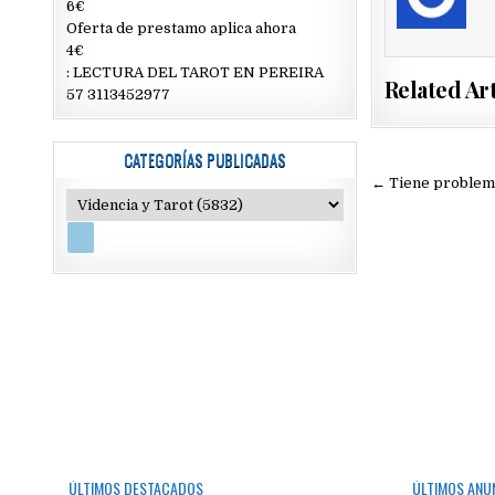
6€
Oferta de prestamo aplica ahora
4€
: LECTURA DEL TAROT EN PEREIRA
Related Art
57 3113452977
CATEGORÍAS PUBLICADAS
Navegac
← Tiene problem
de
entradas
ÚLTIMOS DESTACADOS
ÚLTIMOS ANU