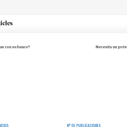
icles
ión
as con su banco?
Necesita un pré
NCIOS
Nº DE PUBLICACIONES