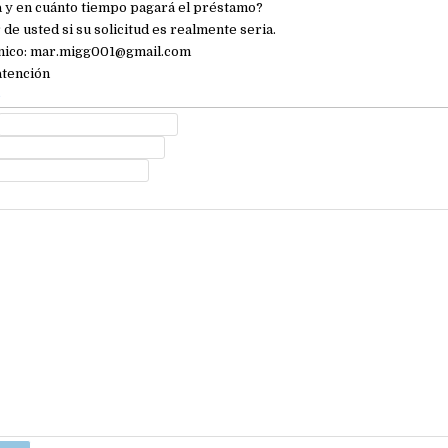
a y en cuánto tiempo pagará el préstamo?
de usted si su solicitud es realmente seria.
nico: mar.migg001@gmail.com
atención
e