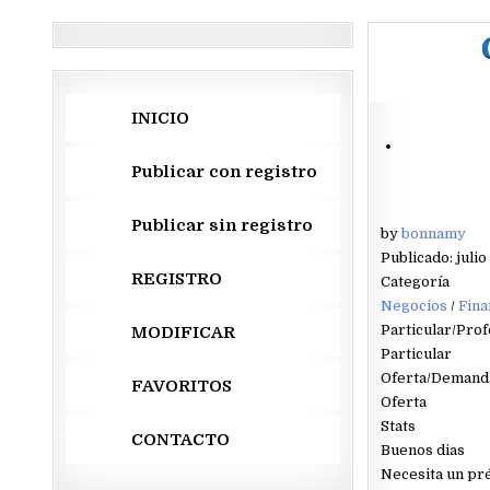
INICIO
Publicar con registro
Publicar sin registro
by
bonnamy
Publicado: julio
REGISTRO
Categoría
Negocios
/
Fina
Particular/Prof
MODIFICAR
Particular
Oferta/Demand
FAVORITOS
Oferta
Stats
CONTACTO
Buenos dias
Necesita un pr