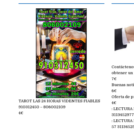
Contáctenos
obtener un 
7€
Buenas noti
6€
Oferta de p
TAROT LAS 24 HORAS VIDENTES FIABLES
4€
910312450 – 806002109
: LECTURA
4€
311345297
: LECTURA
57 3113452