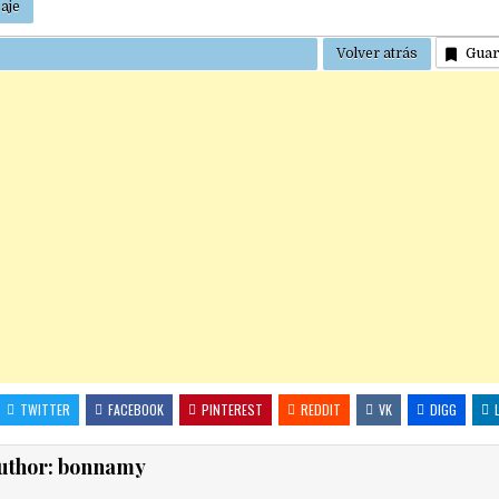
Gua
TWITTER
FACEBOOK
PINTEREST
REDDIT
VK
DIGG
uthor:
bonnamy