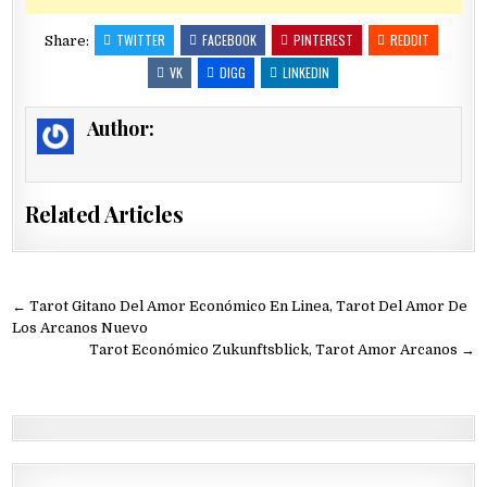
TWITTER
FACEBOOK
PINTEREST
REDDIT
Share:
VK
DIGG
LINKEDIN
Author:
Related Articles
Navegación
← Tarot Gitano Del Amor Económico En Linea, Tarot Del Amor De
de
Los Arcanos Nuevo
Tarot Económico Zukunftsblick, Tarot Amor Arcanos →
entradas