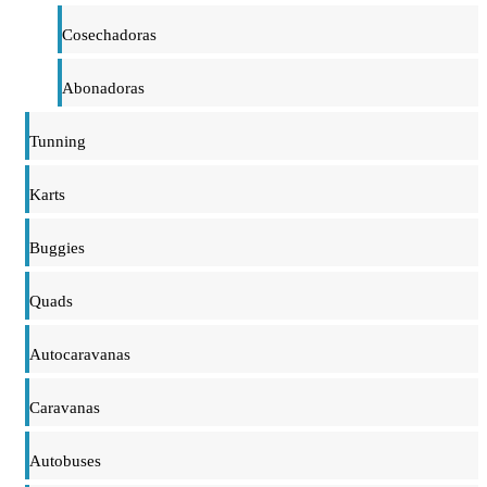
Cosechadoras
Abonadoras
Tunning
Karts
Buggies
Quads
Autocaravanas
Caravanas
Autobuses