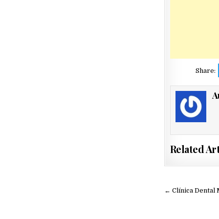
Share:
A
Related Art
Navegac
← Clínica Dental
de