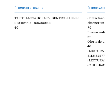
entradas
ÚLTIMOS DESTACADOS
ÚLTIMOS ANU
TAROT LAS 24 HORAS VIDENTES FIABLES
Contáctenos
910312450 – 806002109
obtener un 
4€
7€
Buenas noti
6€
Oferta de p
4€
: LECTURA
311345297
: LECTURA
57 3113452