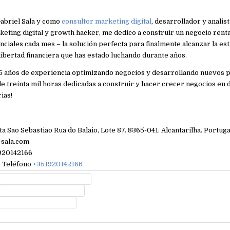
abriel Sala y como
consultor marketing digital
, desarrollador y analis
eting digital y growth hacker, me dedico a construir un negocio rent
nciales cada mes – la solución perfecta para finalmente alcanzar la est
libertad financiera que has estado luchando durante años.
5 años de experiencia optimizando negocios y desarrollando nuevos 
de treinta mil horas dedicadas a construir y hacer crecer negocios en 
ias!
ta Sao Sebastiao Rua do Balaio, Lote 87. 8365-041. Alcantarilha. Portuga
-sala.com
1920142166
e
Teléfono
+351920142166