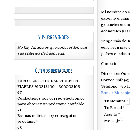
Mi nombre es G
experto en mark
ganancias susta
económica y la 
VIP-URGE VENDER-
Tengo más de 1
No hay Anuncios que concuerden con
cero, ¡con más 
sus criterios de búsqueda.
países e industr
Contacto:
ÚLTIMOS DESTACADOS
Direccion: Quin
Correo: info@g
TAROT LAS 24 HORAS VIDENTES
Telefono: +35 
FIABLES 910312450 – 806002109
4€
Enviar Mensaj
Contáctenos por correo electrónico
Tu Nombre
*
para obtener un préstamo confiable.
Tu E-mail
*
7€
Asunto
*
Buenas noticias hoy conseguí mi
Mensaje
*
préstamo!
6€