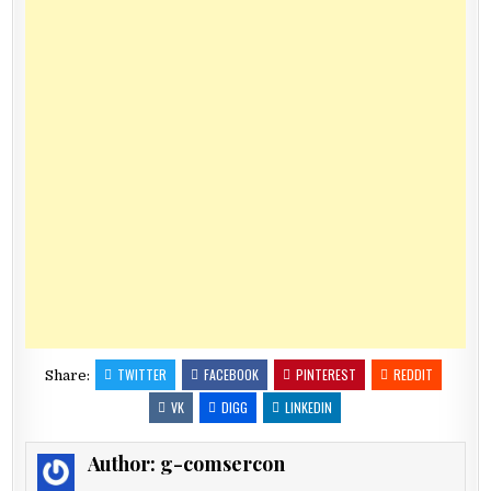
TWITTER
FACEBOOK
PINTEREST
REDDIT
Share:
VK
DIGG
LINKEDIN
Author:
g-comsercon