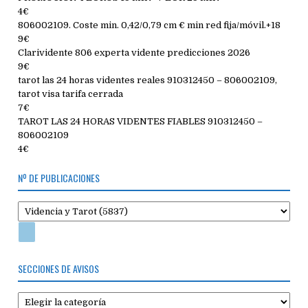
4€
806002109. Coste min. 0,42/0,79 cm € min red fija/móvil.+18
9€
Clarividente 806 experta vidente predicciones 2026
9€
tarot las 24 horas videntes reales 910312450 – 806002109,
tarot visa tarifa cerrada
7€
TAROT LAS 24 HORAS VIDENTES FIABLES 910312450 –
806002109
4€
Nº DE PUBLICACIONES
SECCIONES DE AVISOS
Secciones