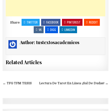
TWITTER
FACEBOOK
PINTEREST
REDDIT
Share:
VK
DIGG
LINKEDIN
Author:
tustextosacademicos
Related Articles
Navegación
← TFG TFM TESIS
Lectura De Tarot En Línea: ¡Sal De Dudas! →
de
entradas