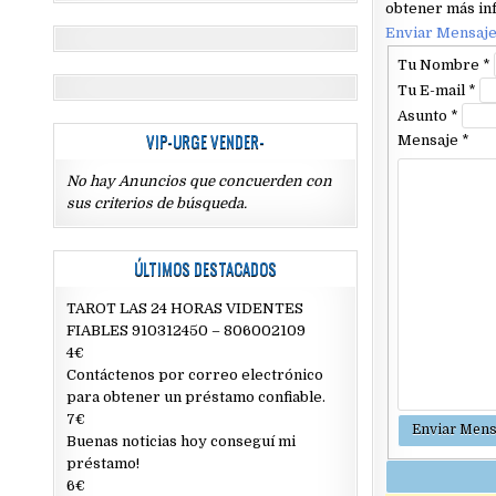
obtener más inf
Enviar Mensaj
Tu Nombre
*
Tu E-mail
*
Asunto
*
VIP-URGE VENDER-
Mensaje
*
No hay Anuncios que concuerden con
sus criterios de búsqueda.
ÚLTIMOS DESTACADOS
TAROT LAS 24 HORAS VIDENTES
FIABLES 910312450 – 806002109
4€
Contáctenos por correo electrónico
para obtener un préstamo confiable.
7€
Buenas noticias hoy conseguí mi
préstamo!
6€