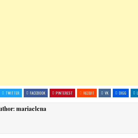
TWITTER
FACEBOOK
PINTEREST
REDDIT
VK
DIGG
uthor:
mariaelena