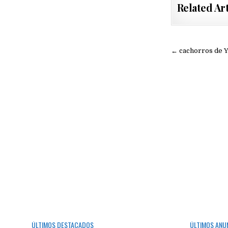
Related Art
Navegac
← cachorros de Y
de
entradas
ÚLTIMOS DESTACADOS
ÚLTIMOS ANU