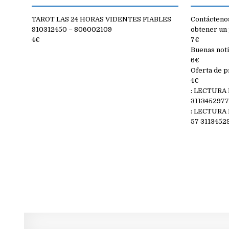
TAROT LAS 24 HORAS VIDENTES FIABLES
Contáctenos
910312450 – 806002109
obtener un 
4€
7€
Buenas noti
6€
Oferta de p
4€
: LECTURA
311345297
: LECTURA
57 3113452