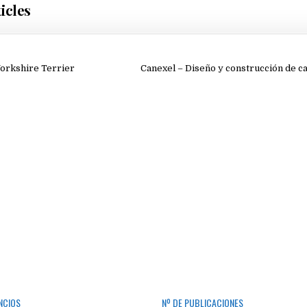
icles
ión
orkshire Terrier
Canexel – Diseño y construcción de c
NCIOS
Nº DE PUBLICACIONES