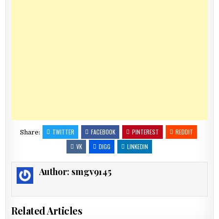
TWITTER
FACEBOOK
PINTEREST
REDDIT
Share:
VK
DIGG
LINKEDIN
Author:
smgv9145
Related Articles