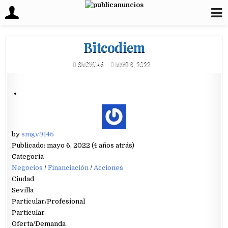
Bitcodiem
SMGV9145
MAYO 6, 2022
by
smgv9145
Publicado: mayo 6, 2022 (4 años atrás)
Categoría
Negocios
/
Financiación
/
Acciones
Ciudad
Sevilla
Particular/Profesional
Particular
Oferta/Demanda