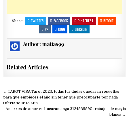
TWITTER
FACEBOOK
PINTEREST
REDDIT
Share:
VK
DIGG
LINKEDIN
Author:
matias99
Related Articles
Navegación
← TAROT VISA Tarot 2023, todas tus dudas quedaran resueltas
de
para que empieces el año sin tener que preocuparte por nada
Oferta 4eur 15 Min.
entradas
Amarres de amor en bucaramanga 3124935990 trabajos de magia
blanca →