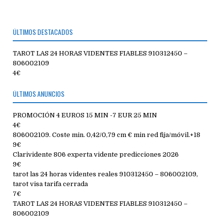
ÚLTIMOS DESTACADOS
TAROT LAS 24 HORAS VIDENTES FIABLES 910312450 –
806002109
4€
ÚLTIMOS ANUNCIOS
PROMOCIÓN 4 EUROS 15 MIN -7 EUR 25 MIN
4€
806002109. Coste min. 0,42/0,79 cm € min red fija/móvil.+18
9€
Clarividente 806 experta vidente predicciones 2026
9€
tarot las 24 horas videntes reales 910312450 – 806002109,
tarot visa tarifa cerrada
7€
TAROT LAS 24 HORAS VIDENTES FIABLES 910312450 –
806002109