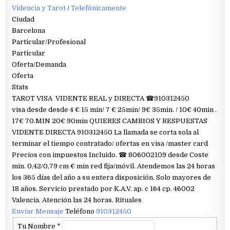
Videncia y Tarot
/
Telefónicamente
Ciudad
Barcelona
Particular/Profesional
Particular
Oferta/Demanda
Oferta
Stats
TAROT VISA VIDENTE REAL y DIRECTA ☎910312450
visa desde desde 4 € 15 min/ 7 € 25min/ 9€ 35min. / 10€ 40min .
17€ 70.MIN 20€ 90min QUIERES CAMBIOS Y RESPUESTAS
VIDENTE DIRECTA 910312450 La llamada se corta sola al
terminar el tiempo contratado/ ofertas en visa /master card
Precios con impuestos Incluido. ☎ 806002109 desde Coste
min. 0,42/0,79 cm € min red fija/móvil. Atendemos las 24 horas
los 365 días del año a su entera disposición. Solo mayores de
18 años. Servicio prestado por K.A.V. ap. c 164 cp. 46002
Valencia. Atención las 24 horas. Rituales
Enviar Mensaje
Teléfono
910312450
Tu Nombre
*