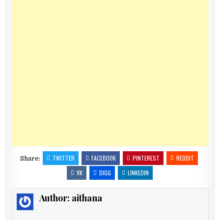
TWITTER
FACEBOOK
PINTEREST
REDDIT
Share:
VK
DIGG
LINKEDIN
Author:
aithana