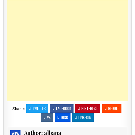
TWITTER
FACEBOOK
PINTEREST
REDDIT
Share:
VK
DIGG
LINKEDIN
Author:
albana