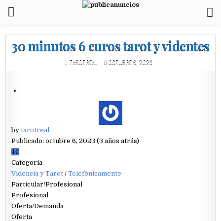
30 minutos 6 euros tarot y videntes
TAROTREAL
OCTUBRE 6, 2023
by
tarotreal
Publicado: octubre 6, 2023 (3 años atrás)
4€
Categoría
Videncia y Tarot
/
Telefónicamente
Particular/Profesional
Profesional
Oferta/Demanda
Oferta