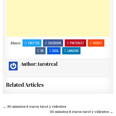
TWITTER
FACEBOOK
PINTEREST
REDDIT
Share:
VK
DIGG
LINKEDIN
Author:
tarotreal
Related Articles
Navegación
← 30 minutos 6 euros tarot y videntes
de
30 minutos 6 euros tarot y videntes →