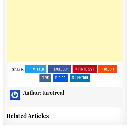
TWITTER
FACEBOOK
PINTEREST
REDDIT
Share:
VK
DIGG
LINKEDIN
Author:
tarotreal
Related Articles