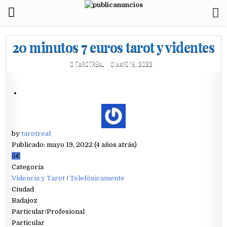
20 minutos 7 euros tarot y videntes
TAROTREAL
MAYO 19, 2022
by
tarotreal
Publicado: mayo 19, 2022 (4 años atrás)
5€
Categoría
Videncia y Tarot
/
Telefónicamente
Ciudad
Badajoz
Particular/Profesional
Particular