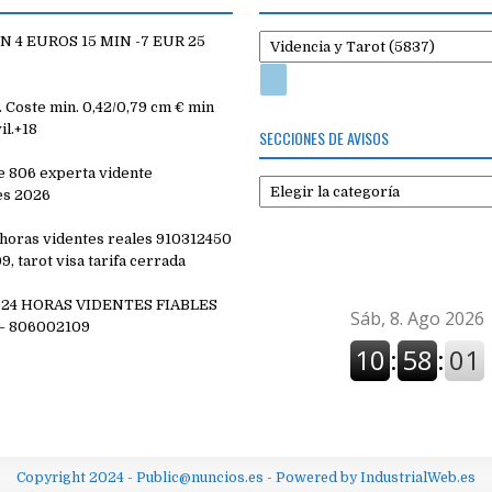
 4 EUROS 15 MIN -7 EUR 25
Coste min. 0,42/0,79 cm € min
il.+18
SECCIONES DE AVISOS
e 806 experta vidente
Secciones
es 2026
de
avisos
4 horas videntes reales 910312450
, tarot visa tarifa cerrada
 24 HORAS VIDENTES FIABLES
– 806002109
Copyright 2024 - Public@nuncios.es - Powered by IndustrialWeb.es