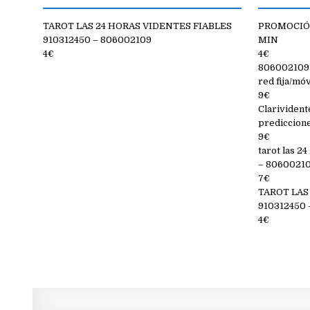
TAROT LAS 24 HORAS VIDENTES FIABLES
PROMOCIÓN
910312450 – 806002109
MIN
4€
4€
806002109. 
red fija/móv
9€
Clarivident
prediccion
9€
tarot las 2
– 806002109
7€
TAROT LAS
910312450 
4€