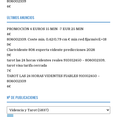
806002109
4€
ÚLTIMOS ANUNCIOS
PROMOCIÓN 4 EUROS 15 MIN -7 EUR 25 MIN
4€
806002109. Coste min. 0,42/0,79 cm € min red fija/móvil.+18
9€
Clarividente 806 experta vidente predicciones 2026
9€
tarot las 24 horas videntes reales 910312450 – 806002109,
tarot visa tarifa cerrada
7€
TAROT LAS 24 HORAS VIDENTES FIABLES 910312450 –
806002109
4€
Nº DE PUBLICACIONES