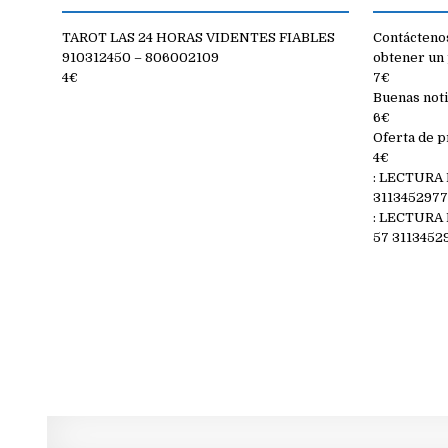
TAROT LAS 24 HORAS VIDENTES FIABLES
Contáctenos
910312450 – 806002109
obtener un 
4€
7€
Buenas noti
6€
Oferta de p
4€
: LECTURA
311345297
: LECTURA
57 3113452