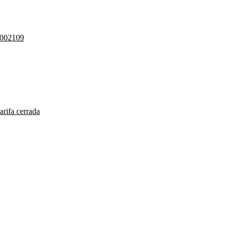
002109
arifa cerrada