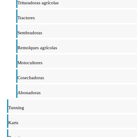
Trituradoras agrícolas
Tractores
Sembradoras
Remolques agrícolas
Motocultores
Cosechadoras
Abonadoras
Tunning
Karts