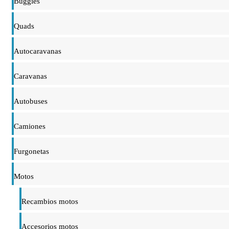
Buggies
Quads
Autocaravanas
Caravanas
Autobuses
Camiones
Furgonetas
Motos
Recambios motos
Accesorios motos