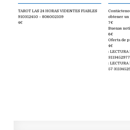
TAROT LAS 24 HORAS VIDENTES FIABLES
Contáctenos
910312450 – 806002109
obtener un 
4€
7€
Buenas noti
6€
Oferta de p
4€
: LECTURA
311345297
: LECTURA
57 3113452