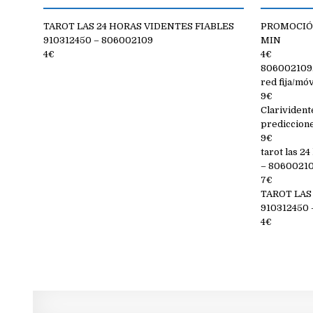
TAROT LAS 24 HORAS VIDENTES FIABLES
PROMOCIÓN
910312450 – 806002109
MIN
4€
4€
806002109. 
red fija/móv
9€
Clarivident
prediccion
9€
tarot las 2
– 806002109
7€
TAROT LAS
910312450 
4€