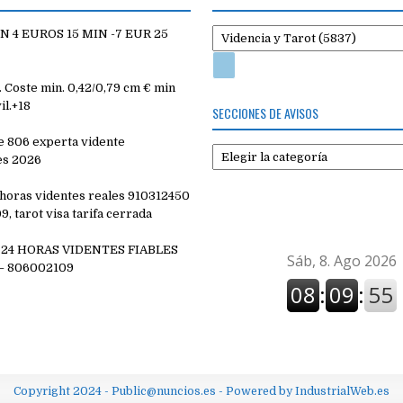
 4 EUROS 15 MIN -7 EUR 25
Coste min. 0,42/0,79 cm € min
il.+18
SECCIONES DE AVISOS
e 806 experta vidente
Secciones
es 2026
de
avisos
4 horas videntes reales 910312450
, tarot visa tarifa cerrada
 24 HORAS VIDENTES FIABLES
– 806002109
Copyright 2024 - Public@nuncios.es - Powered by IndustrialWeb.es