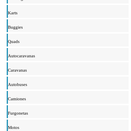
Karts
Buggies
Quads
Autocaravanas
Caravanas
Autobuses
Camiones
Furgonetas
Motos