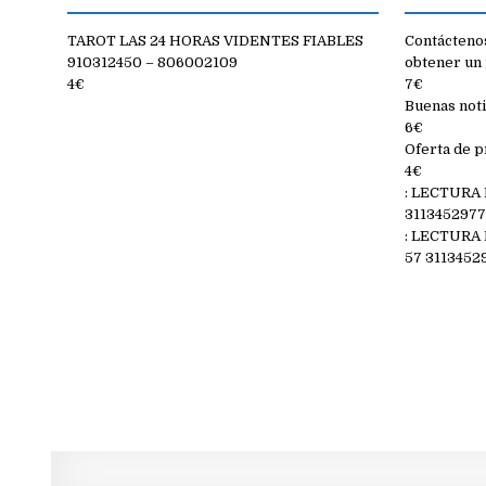
TAROT LAS 24 HORAS VIDENTES FIABLES
Contáctenos
910312450 – 806002109
obtener un 
4€
7€
Buenas noti
6€
Oferta de p
4€
: LECTURA
311345297
: LECTURA
57 3113452