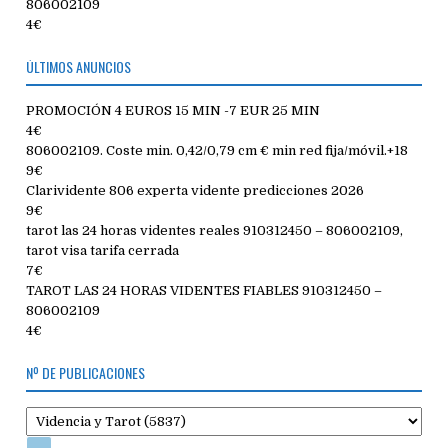
806002109
4€
ÚLTIMOS ANUNCIOS
PROMOCIÓN 4 EUROS 15 MIN -7 EUR 25 MIN
4€
806002109. Coste min. 0,42/0,79 cm € min red fija/móvil.+18
9€
Clarividente 806 experta vidente predicciones 2026
9€
tarot las 24 horas videntes reales 910312450 – 806002109,
tarot visa tarifa cerrada
7€
TAROT LAS 24 HORAS VIDENTES FIABLES 910312450 –
806002109
4€
Nº DE PUBLICACIONES